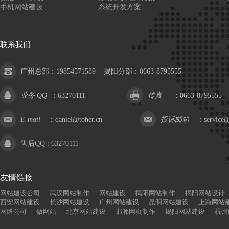
手机网站建设
系统开发方案
联系我们
广州总部：19854571589 揭阳分部：0663-8795555
业务 QQ
：
63270111
传真
：0663-8795555
E-mail
：
daniel@toher.cn
投诉邮箱
：
service@
售后QQ :
63270111
友情链接
网站建设公司
武汉网站制作
网站建设
揭阳网站制作
揭阳网站设计
西安网站建设
长沙网站建设
广州网站建设
昆明网站建设
上海网站
网络公司
做网站
北京网站建设
邯郸网页制作
揭阳网站建设
杭州