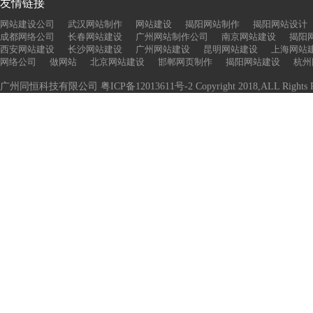
友情链接
网站建设公司
武汉网站制作
网站建设
揭阳网站制作
揭阳网站设计
成都网络公司
长春网站建设
广州网站制作公司
南京网站建设
揭阳
西安网站建设
长沙网站建设
广州网站建设
昆明网站建设
上海网站
网络公司
做网站
北京网站建设
邯郸网页制作
揭阳网站建设
杭州
广州同恒科技有限公司
粤ICP备12013611号-2
Copyright 2018,ALL Rights R