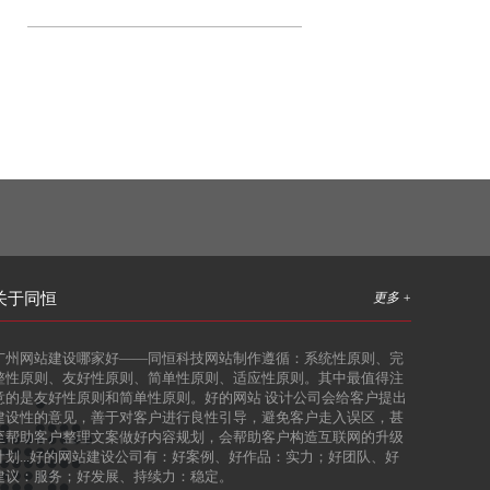
关于同恒
更多 +
广州网站建设哪家好
——同恒科技网站制作遵循：系统性原则、完
整性原则、友好性原则、简单性原则、适应性原则。其中最值得注
意的是友好性原则和简单性原则。好的网站 设计公司会给客户提出
建设性的意见，善于对客户进行良性引导，避免客户走入误区，甚
至帮助客户整理文案做好内容规划，会帮助客户构造互联网的升级
计划...好的网站建设公司有：好案例、好作品：实力；好团队、好
建议：服务；好发展、持续力：稳定。