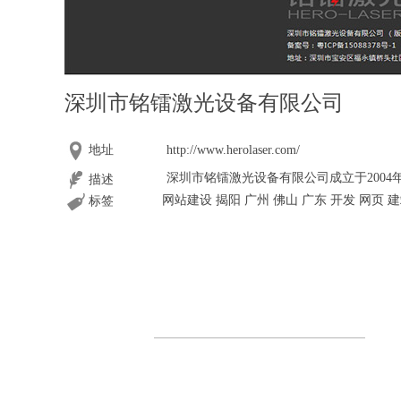
深圳市铭镭激光设备有限公司
地址
http://www.herolaser.com/
深圳市铭镭激光设备有限公司成立于200
描述
网站建设 揭阳 广州 佛山 广东 开发 网页 
标签