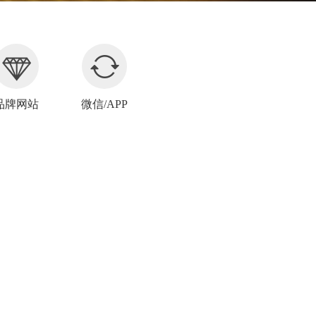
品牌网站
微信/APP